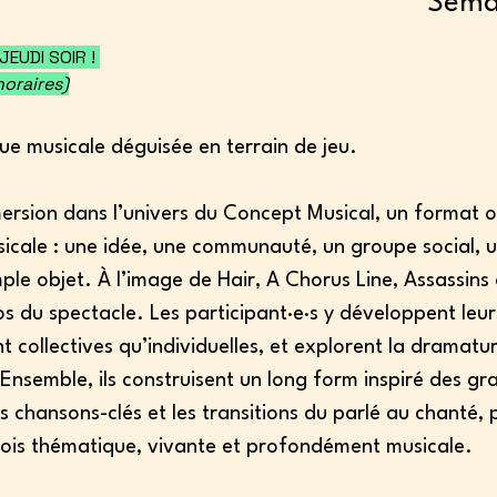
Semai
EUDI SOIR ! 
horaires)
ue musicale déguisée en terrain de jeu. 
ersion dans l’univers du Concept Musical, un format où
icale : une idée, une communauté, un groupe social, 
e objet. À l’image de Hair, A Chorus Line, Assassins 
os du spectacle. Les participant·e·s y développent leu
 collectives qu’individuelles, et explorent la dramatu
 Ensemble, ils construisent un long form inspiré des gr
s chansons-clés et les transitions du parlé au chanté,
fois thématique, vivante et profondément musicale.