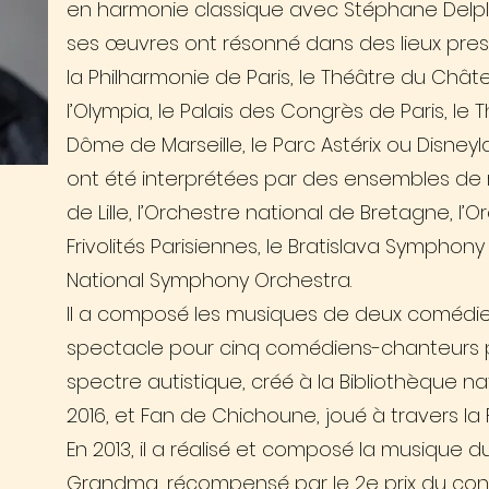
en harmonie classique avec Stéphane Delpla
ses œuvres ont résonné dans des lieux presti
la Philharmonie de Paris, le Théâtre du Chât
l’Olympia, le Palais des Congrès de Paris, le
Dôme de Marseille, le Parc Astérix ou Disneyl
ont été interprétées par des ensembles de r
de Lille, l’Orchestre national de Bretagne, l’
Frivolités Parisiennes, le Bratislava Symphony
National Symphony Orchestra.
Il a composé les musiques de deux comédies m
spectacle pour cinq comédiens-chanteurs p
spectre autistique, créé à la Bibliothèque n
2016, et Fan de Chichoune, joué à travers la 
En 2013, il a réalisé et composé la musique 
Grandma, récompensé par le 2e prix du c