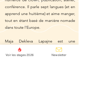
conférence. Il parle sept langues (et en
apprend une huitième) et aime manger,
tout en étant basé de manière nomade
dans toute l'Europe.
Maja Dekleva Lapajne est une
réalisatrice et une interprète de
Ljubljana, membre du Kolektiv Narobov
Voir les stages 2026
Newsletter
et directrice artistique du Naked Stage
Festival. Ses projets actuels
comprennent : Underwater, un concert
performatif sur la maternité et la vie
précaire ; Along the Walk, un projet
international sur le thème de la
décélération ; 4play, une performance
de Mary Shelley’s Mothers, centrée sur