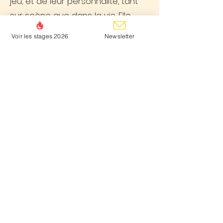
jeu, et de leur personnalité, tant
sur scène que dans la vie. Elle
défend une approche à la fois
Voir les stages 2026
Newsletter
technique et artistique, et
propose de faire évoluer les
participants à travers des
exercices variés, leur offrant un
espace pour explorer différentes
formes de jeu. Que ce soit pour
une improvisation collective ou
pour une forme longue et
structurée, Laurette cherche à
enrichir l’expérience en rendant le
jeu aussi profond qu’inattendu.
Elle aborde également des